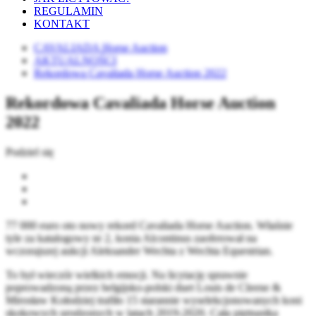
REGULAMIN
KONTAKT
CAVALIADA Horse Auction
AKTUALNOŚCI
Rekordowa Cavaliada Horse Auction 2022
Rekordowa Cavaliada Horse Auction
2022
Podziel się
77 000 euro oto nowy rekord Cavaliada Horse Auction. Właśnie
tyle za katalogowy nr 2, konia Alcontinus zaoferował na
wczorajszej aukcji Aleksander Wechta z Wechta Equestrian.
To był wieczór wielkich emocji. Na licytację sprawnie
poprowadzoną przez belgijsko-polski duet Louis de Cleene &
Mirosław Kołodziej trafiło 15 starannie wyselekcjonowanych koni
skokowych urodzonych w latach 2019-2020. Cała piętnastka