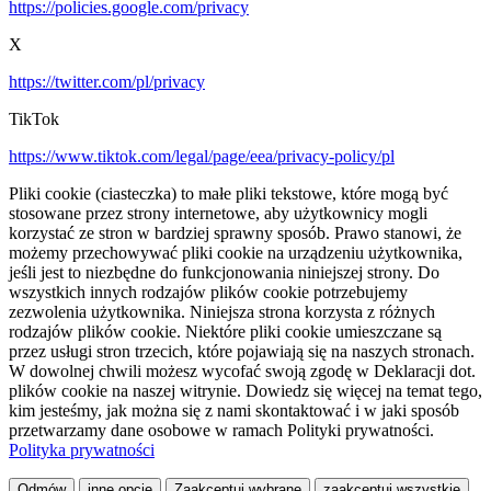
https://policies.google.com/privacy
X
https://twitter.com/pl/privacy
TikTok
https://www.tiktok.com/legal/page/eea/privacy-policy/pl
Pliki cookie (ciasteczka) to małe pliki tekstowe, które mogą być
stosowane przez strony internetowe, aby użytkownicy mogli
korzystać ze stron w bardziej sprawny sposób. Prawo stanowi, że
możemy przechowywać pliki cookie na urządzeniu użytkownika,
jeśli jest to niezbędne do funkcjonowania niniejszej strony. Do
wszystkich innych rodzajów plików cookie potrzebujemy
zezwolenia użytkownika. Niniejsza strona korzysta z różnych
rodzajów plików cookie. Niektóre pliki cookie umieszczane są
przez usługi stron trzecich, które pojawiają się na naszych stronach.
W dowolnej chwili możesz wycofać swoją zgodę w Deklaracji dot.
plików cookie na naszej witrynie. Dowiedz się więcej na temat tego,
kim jesteśmy, jak można się z nami skontaktować i w jaki sposób
przetwarzamy dane osobowe w ramach Polityki prywatności.
Polityka prywatności
Odmów
inne opcje
Zaakceptuj wybrane
zaakceptuj wszystkie