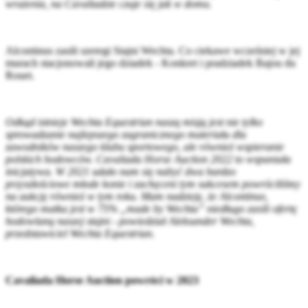
wrażenia, na Cavaliadzie czuje się jak w domu.
Alcontinus zasili szeregi Stajni Wechta. Co ciekawe wcześniej w jej
murach stacjonowali jego dziadek - Konkret i pradziadek Bajou du
Rouet.
Odkąd istnieje Wechta Equestrian naszą misją jest nie tylko
sprowadzanie najlepszego zagranicznego materiału dla
zawodników naszego klubu sportowego, ale również wspieranie
polskich hodowców. Cavaliada Horse Auction 2022 to wspaniała
inicjatywa. W 2021 udało nam się nabyć dwa bardzo
przyszłościowe młode konie i zachęceni tym sukcesem powróciliśmy
na aukcję również w tym roku. Mam nadzieję, że Alcontinus,
którego matka jest w 75% „made by Wechta” niedługo zasili ofertę
hodowlaną naszej stajni - powiedział Aleksander Wechta,
przedstawiciel Wechta Equestrian.
Cavaliada Horse Auction powróci w 2023