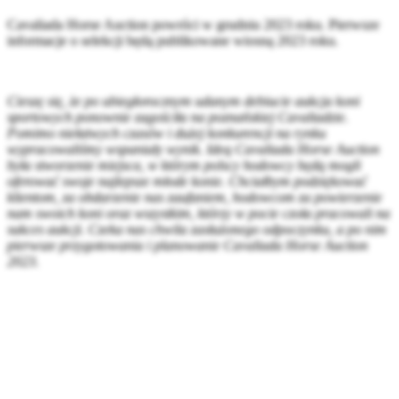
Cavaliada Horse Auction powróci w grudniu 2023 roku. Pierwsze
informacje o selekcji będą publikowane wiosną 2023 roku.
Cieszę się, że po ubiegłorocznym udanym debiucie aukcja koni
sportowych ponownie zagościła na poznańskiej Cavaliadzie.
Pomimo niełatwych czasów i dużej konkurencji na rynku
wypracowaliśmy wspaniały wynik. Ideą Cavaliada Horse Auction
była stworzenie miejsca, w którym polscy hodowcy będą mogli
oferować swoje najlepsze młode konie. Chciałbym podziękować
klientom, za obdarzenie nas zaufaniem, hodowcom za powierzenie
nam swoich koni oraz wszystkim, którzy w pocie czoła pracowali na
sukces aukcji. Czeka nas chwila zasłużonego odpoczynku, a po nim
pierwsze przygotowania i planowanie Cavaliada Horse Auction
2023.