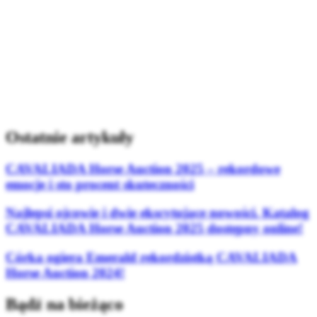
Ostatnie artykuły
CAVALIADA Horse Auction 2025 – rekordowe
emocje i sto procent skuteczności
Najlepsi ojcowie i dwie ekscytujące nowości. Katalog
CAVALIADA Horse Auction 2025 dostępny online!
Córka ogiera Emerald rekordzistką CAVALIADA
Horse Auction 2024!
Bądź na bieżąco