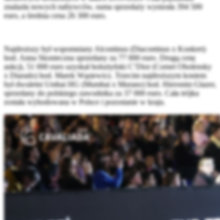
znalazła nowych nabywców, suma sprzedaży wyniosła 394 500
euro, a średnia cena 26 300 euro.
Najdroższy był wspomniany Alcontinus (Diacontinus x Konkret)
hod. Anna Skonieczna sprzedany za 77 000 euro. Drugą cenę
aukcji, 51 000 euro uzyskał holsztyński C’Dior (Cornet Obolensky
x Diarado) hod. Marek Wąsiewicz. Trzecim najdroższym koniem
był dwuletni Umbai HG (Mumbai x Murano) hod. Hieronim Glazer,
sprzedany do polskiego zawodnika za 37 000 euro. Cała trójka
została wyhodowana w Polsce i pozostanie w kraju.