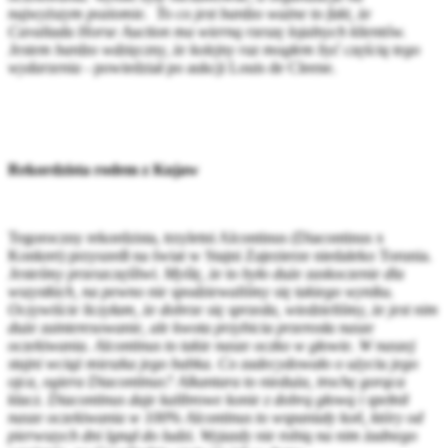
najwyższym poziomie. To co jest bardzo ważne to fakt, że
Cavaliada Horse Auction ma wierną rzeszę lojalnych klientów.
Jestem bardzo wdzięczny, że kolejny raz mogłem być częścią tego
wydarzenia
- powiedział po aukcji Louis de Cleene.
Rekordzista rodem z Kujaw
Tegoroczny rekordzista, trzyletni Alcontinus (Diacontinus x
Konkret) przyszedł na świat w Stajni Zajezierze niedaleko Torunia.
Jesteśmy przeszczęśliwi.
Myślę, że to było duże zaskoczenie dla
wszystkich, na pewno nie spodziewaliśmy się takiego wyniku.
Oczywiście liczyłam, że dobrze się sprzeda, wiedzieliśmy, że jest nim
duże zainteresowanie, ale kwota przybicia przerosła nasze
oczekiwania. Alcontinus to takie nasze oczko w głowie. W naszej
stajni wciąż mieszka jego babka. Co zadecydowało o użyciu jego
ojca, ogiera Diacontinus? Alkantara to nieduża, trochę gorąca
klacz. Diacontinus daje kalibrowe konie z dobrą głową i spełnił
nasze oczekiwania w 100% Alcontinus to wspaniały koń, który od
pierwszych dni lgnął do ludzi. Wyjazdy nie robią na nim żadnego