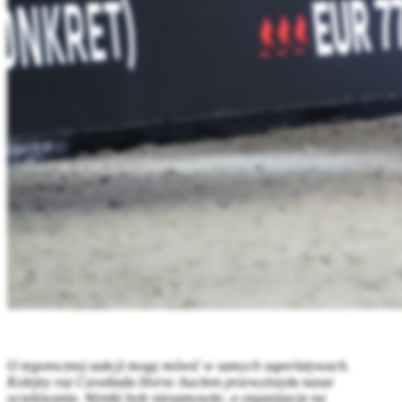
O tegorocznej aukcji mogę mówić w samych superlatywach.
Kolejny raz Cavaliada Horse Auction przewyższyła nasze
oczekiwania. Wyniki były niesamowite, a organizacja na